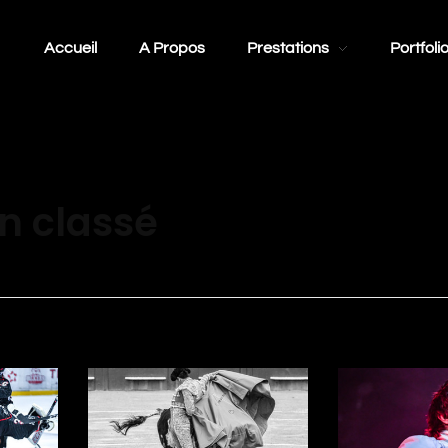
Accueil
A Propos
Prestations
Portfoli
on classé