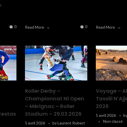
a
0
0
Read More
Read More
Roller Derby –
Voyage – Al
Championnat N1 Open
Tassili N’Ajj
– Mérignac – Roller
2026
Cestas
Stadium – 29.03.2026
5 avril 2026
b
Non classé
5 avril 2026
by
Laurent Robert