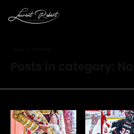
Laurent Robert photographe
Home
Non classé
Posts in category: N