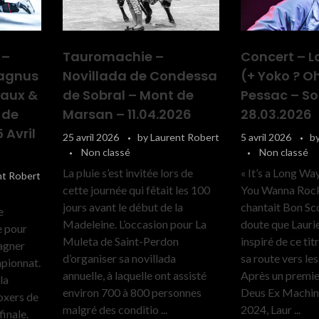
 –
Tauromachie –
Concert – L
Magnus
Novillada de Condessa
(+ Yoko ? Oh
eaux &
de Sobral – Mont de
Pessac – Sor
 de
Marsan – 11.04.2026
28.03.2026
 Avril
25 avril 2026
by
Laurent Robert
5 avril 2026
b
Non classé
Non classé
La pluie s’est invitée lors de
« It’s a Long Way
nt Robert
cette journée qui fêtait les 100
You Wanna Rock ’
jours avant le début de la
chantait Bon Sc
e
Madeleine. L’occasion pour La
doute que Laurie
e pour
Muleta de Saint-Perdon
inspiré de ce tit
gagner
d’organiser sa novillada
sa route vers le
mpionnat.
annuelle, à laquelle ont assisté
Après un premie
la
environ 700 à 800 personnes
Deus Ex Machi
oxers de
malgré des conditio ...
2024, Laur ...
inale.