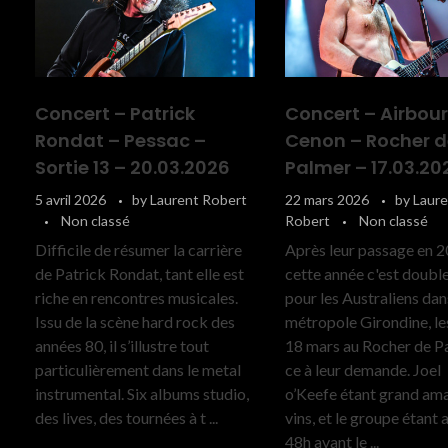
Concert – Patrick
Concert – Airbou
Rondat – Pessac –
Cenon – Rocher 
Sortie 13 – 20.03.2026
Palmer – 17.03.20
5 avril 2026
by
Laurent Robert
22 mars 2026
by
Laur
Non classé
Robert
Non classé
Difficile de résumer la carrière
Après leur passage en 2
de Patrick Rondat, tant elle est
cette année c'est doubl
riche en rencontres musicales.
pour les Australiens dan
Issu de la scène hard rock des
métropole Girondine, le
années 80, il s’illustre tout
18 mars au Rocher de Pa
particulièrement dans le metal
ce à leur demande. Joel
instrumental. Six albums studio,
o’Keefe étant grand am
des lives, des tournées à t ...
vins, et le groupe étant 
48h avant le ...