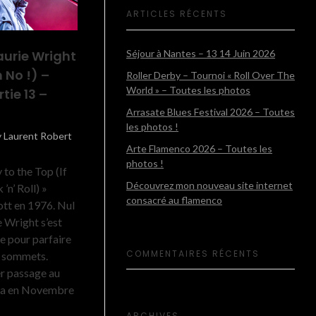
ARTICLES RÉCENTS
aurie Wright
Séjour à Nantes – 13 14 Juin 2026
 No !) –
Roller Derby – Tournoi « Roll Over The
World » – Toutes les photos
tie 13 –
Arrasate Blues Festival 2026 – Toutes
les photos !
y
Laurent Robert
Arte Flamenco 2026 – Toutes les
photos !
 to the Top (If
Découvrez mon nouveau site internet
n’ Roll) »
consacré au flamenco
ott en 1976. Nul
 Wright s’est
re pour parfaire
COMMENTAIRES RÉCENTS
s sommets.
r passage au
na en Novembre
ARCHIVES