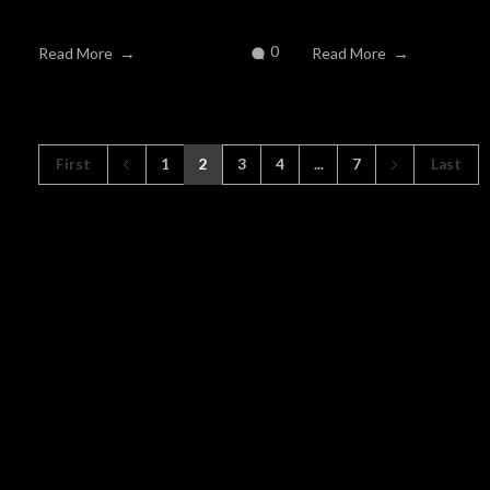
0
Read More
Read More
First
1
2
3
4
...
7
Last