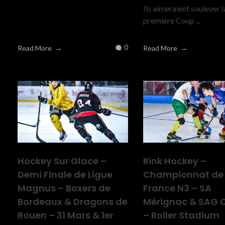
Ils aimeraient soulever l
première Coup ...
0
Read More
Read More
Hockey Sur Glace –
Rink Hockey –
Demi Finale de Ligue
Championnat de
Magnus – Boxers de
France N3 – SA
Bordeaux & Dragons de
Mérignac & SAG 
Rouen – 31 Mars & 1er
– Roller Stadium