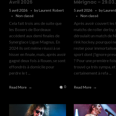
Avril 2026
Mérignac – 29.03
5 avril 2026
by
Laurent Robert
5 avril 2026
by
Lauren
Non classé
Non classé
Cela fait trois ans de suite que
Après avoir couvert les 
les Boxers de Bordeaux
matchs de roller derby, 
accèdent aux demi finales de
déroulait un match de 
Synerglace Ligue Magnus. En
rink hockey. pourquoi n
2024 ils ont même réussi à se
rester pour immortalise
hisser en finale, mais, après avoir
sport dont j'ignore pres
gagné deux fois à Rouen, se sont
? Pour une première fois 
effondrés à domicile pour
trouvé ça très sympa, et
perdre le t ...
certainement à refa ...
0
Read More
Read More