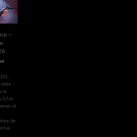
rne –
de
26
ent
025,
e date
s la
s 17 et
lmer, et
ateur de
arrivé