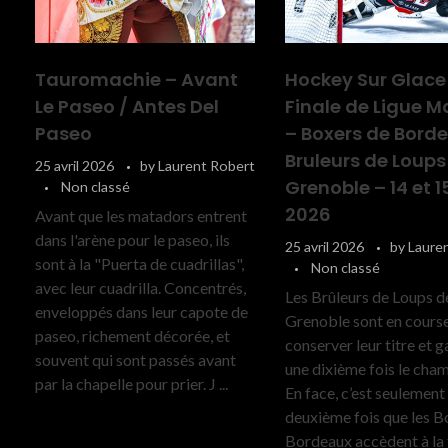
Tauromachie – Avant
Hockey Sur Glace
Le Paseo / Antes Del
Finale de Ligue 
Paseo
– Boxers de Bord
Bruleurs de Loups
25 avril 2026
by
Laurent Robert
Grenoble – 14 et 15
Non classé
2026
Avant que les matadors entrent
dans l'arène pour le paseo, ils
25 avril 2026
by
Laure
sont à la "Puerta de cuadrillas",
Non classé
avec leur cuadrilla. Concentrés,
Les Brûleurs de Loups d
enveloppés dans leur capote de
Grenoble sont en cours
paseo, richement décorée, et
conserver leur titre et 
souvent qui sont passés avant
une dixième fois le cha
par la chapelle pour prier. J ...
En face, c’est seulement 
deuxième fois que les B
Bordeaux accèdent à la f